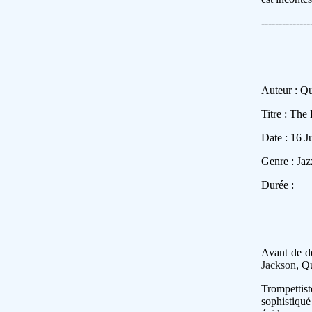
--------------
Auteur : Q
Titre : The
Date : 16 J
Genre : Jaz
Durée :
Avant de de
Jackson
, Q
Trompettist
sophistiqu