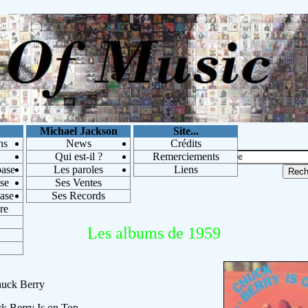
Michael Jackson
Site...
ns
News
Crédits
Qui est-il ?
Remerciements
base
Les paroles
Liens
se
Ses Ventes
base
Ses Records
re
Les albums de 1959
huck Berry
ck Berry Is on Top