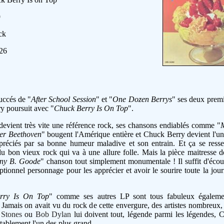
9
ck
:26
uccés de "
After School Session
" et "
One Dozen Berrys
" ses deux prem
y poursuit avec "
Chuck Berry Is On Top
".
evient très vite une référence rock, ses chansons endiablés comme "
er Beethoven
" bougent l'Amérique entière et Chuck Berry devient l'un 
ppréciés par sa bonne humeur maladive et son entrain. Et ça se resse
u bon vieux rock qui va à une allure folle. Mais la pièce maitresse 
ny B. Goode
" chanson tout simplement monumentale ! Il suffit d'écoute
ptionnel personnage pour les apprécier et avoir le sourire toute la journ
rry Is On Top
" comme ses autres LP sont tous fabuleux égaleme
 Jamais on avait vu du rock de cette envergure, des artistes nombreux,
 Stones
ou
Bob Dylan
lui doivent tout, légende parmi les légendes, 
stablement l'un des plus grand.