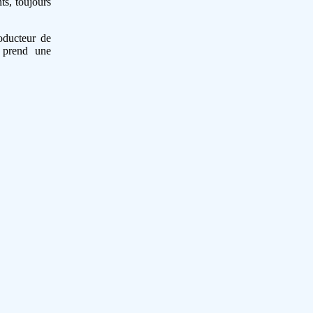
ts, toujours
oducteur de
l prend une