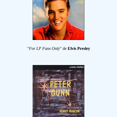
"
For LP Fans Only
" de
Elvis Presley