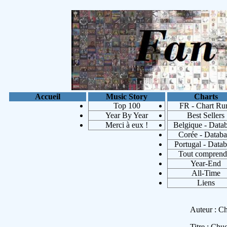
Accueil
Music Story
Charts
Top 100
FR - Chart Ru
Year By Year
Best Sellers
Merci à eux !
Belgique - Data
Corée - Databa
Portugal - Data
Tout comprend
Year-End
All-Time
Liens
Auteur : C
Titre : Chu