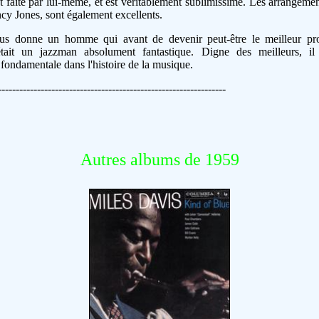
faite par lui-même, et est véritablement sublimissime. Les arrangemen
cy Jones, sont également excellents.
us donne un homme qui avant de devenir peut-être le meilleur pr
, était un jazzman absolument fantastique. Digne des meilleurs, i
fondamentale dans l'histoire de la musique.
----------------------------------------------------------------
Autres albums de 1959