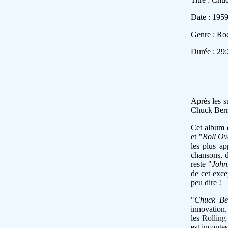
Date : 195
Genre : Ro
Durée : 29
Après les s
Chuck Berr
Cet album d
et "
Roll Ov
les plus a
chansons, d
reste "
John
de cet exce
peu dire !
"
Chuck Be
innovation.
les
Rolling
est inconte