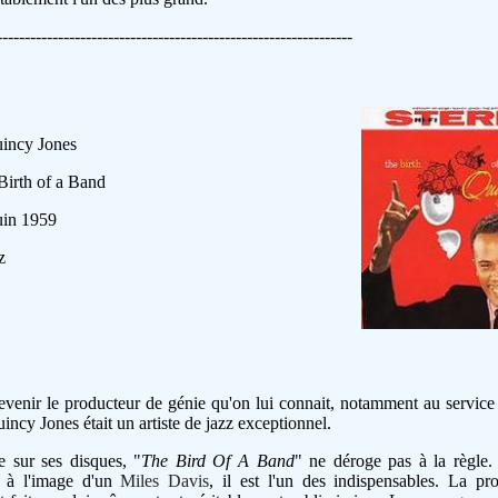
----------------------------------------------------------------
uincy Jones
 Birth of a Band
uin 1959
z
venir le producteur de génie qu'on lui connait, notamment au servic
uincy Jones était un artiste de jazz exceptionnel.
e sur ses disques, "
The Bird Of A Band
" ne déroge pas à la règle.
é à l'image d'un
Miles Davis
, il est l'un des indispensables. La pr