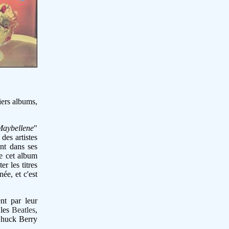
iers albums,
Maybellene
"
des artistes
nt dans ses
de cet album
r les titres
ée, et c'est
nt par leur
 les
Beatles
,
Chuck Berry