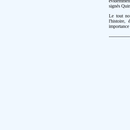
évidemment 
signés Quin
Le tout no
l'histoire
importance 
--------------