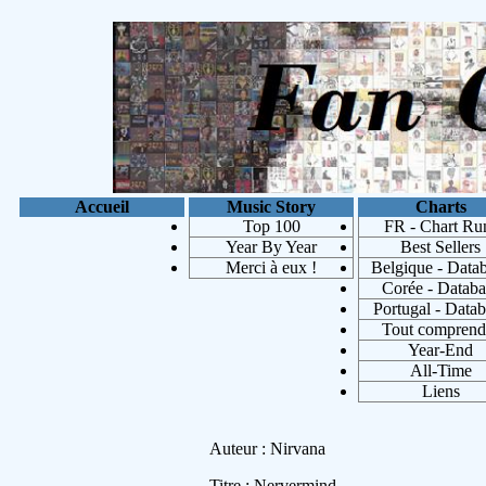
Accueil
Music Story
Charts
Top 100
FR - Chart Ru
Year By Year
Best Sellers
Merci à eux !
Belgique - Data
Corée - Databa
Portugal - Data
Tout comprend
Year-End
Les a
All-Time
Liens
Auteur : Nirvana
Titre : Nervermind