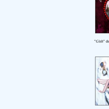
"
Gish
" d