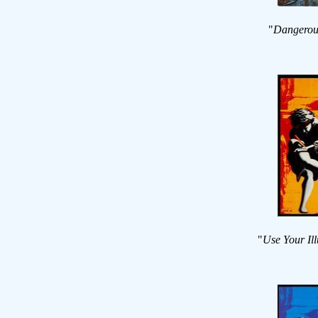
"
Dangero
"
Use Your Ill