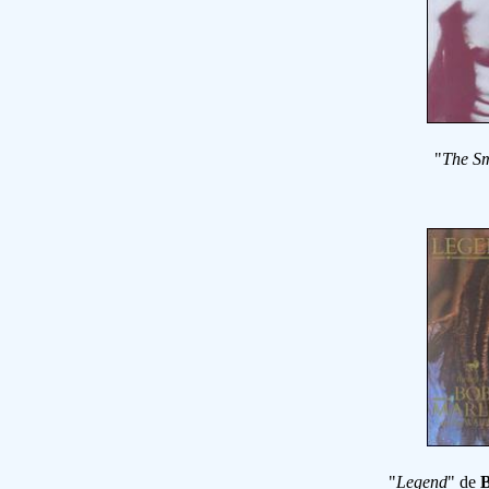
"
The Sm
"
Legend
" de
B