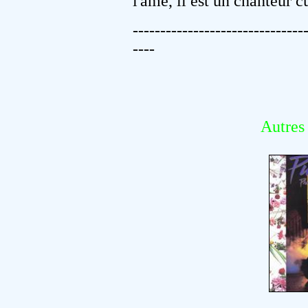
l'âme, il est un chanteur cu
-------------------------------
----
Autres