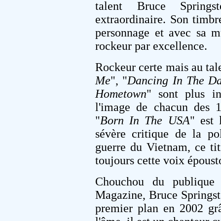
talent Bruce Spring
extraordinaire. Son timbr
personnage et avec sa m
rockeur par excellence.
Rockeur certe mais au tal
Me
", "
Dancing In The D
Hometown
" sont plus in
l'image de chacun des 1
"
Born In The USA
" est
sévère critique de la po
guerre du Vietnam, ce tit
toujours cette voix épous
Chouchou du publique 
Magazine, Bruce Springste
premier plan en 2002 gr