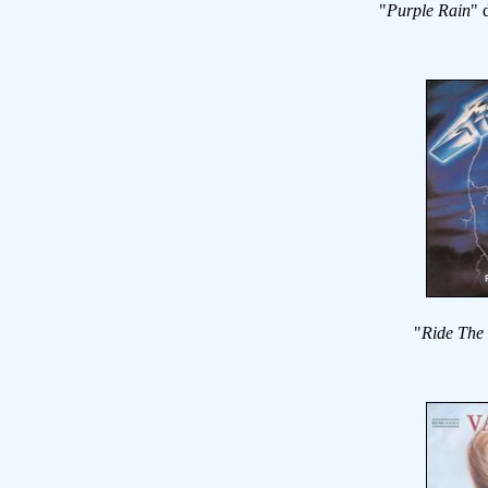
"
Purple Rain
" 
"
Ride The 