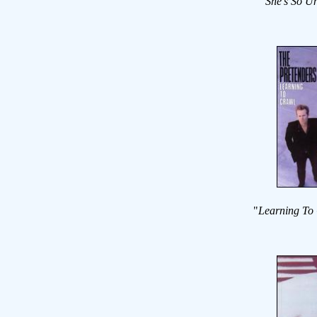
"
She's So U
"
Learning To