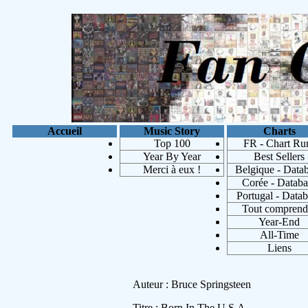
Accueil
Music Story
Charts
Top 100
FR - Chart Ru
Year By Year
Best Sellers
Merci à eux !
Belgique - Data
Corée - Databa
Portugal - Data
Tout comprend
Year-End
Les a
All-Time
Liens
Auteur : Bruce Springsteen
Titre : Born In The U.S.A.