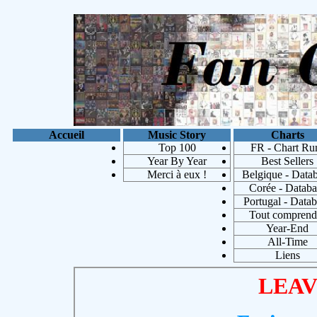
Accueil
Music Story
Charts
Top 100
FR - Chart Ru
Year By Year
Best Sellers
Merci à eux !
Belgique - Data
Corée - Databa
Portugal - Data
Tout comprend
Year-End
Michae
All-Time
Liens