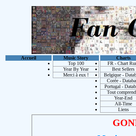
Accueil
Music Story
Charts
Top 100
FR - Chart Ru
Year By Year
Best Sellers
Merci à eux !
Belgique - Data
Corée - Databa
Portugal - Data
Tout comprend
Year-End
Michae
All-Time
Liens