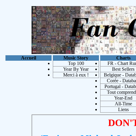
Accueil
Music Story
Charts
Top 100
FR - Chart Ru
Year By Year
Best Sellers
Merci à eux !
Belgique - Data
Corée - Databa
Portugal - Data
Tout comprend
Year-End
Michae
All-Time
Liens