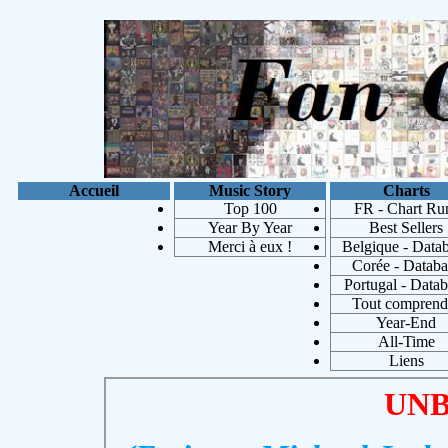
Accueil
Music Story
Charts
Top 100
FR - Chart Ru
Year By Year
Best Sellers
Merci à eux !
Belgique - Data
Corée - Databa
Portugal - Data
Tout comprend
Year-End
Michae
All-Time
Liens