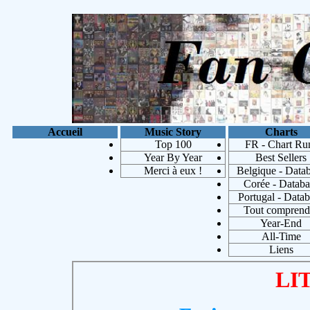
Accueil
Music Story
Charts
Top 100
FR - Chart Ru
Year By Year
Best Sellers
Merci à eux !
Belgique - Data
Corée - Databa
Portugal - Data
Tout comprend
Year-End
Michae
All-Time
Liens