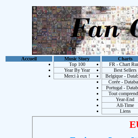
Accueil
Music Story
Charts
Top 100
FR - Chart Ru
Year By Year
Best Sellers
Merci à eux !
Belgique - Data
Corée - Databa
Portugal - Data
Tout comprend
Year-End
Michae
All-Time
Liens