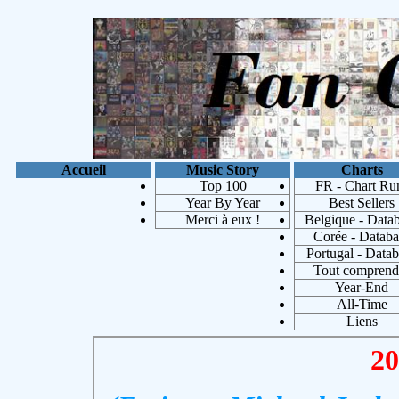
Accueil
Music Story
Charts
Top 100
FR - Chart Ru
Year By Year
Best Sellers
Merci à eux !
Belgique - Data
Corée - Databa
Portugal - Data
Tout comprend
Year-End
Michae
All-Time
Liens